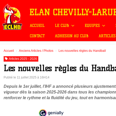
Panneau de gestion des cookies
ELAN CHEVILLY-LARU
ACCUEIL
LE CLUB
EQUIPES
CONTACT
ADHÉSION AU CLUB
ARTICLES
Accueil
Anciens Articles / Photos
Les nouvelles règles du Handball
Articles 2025 - 2026
Les nouvelles règles du Handb
Publié le 11 juillet 2025 à 16H14
Depuis le 1er juillet, l’IHF a annoncé plusieurs ajustemen
vigueur dès la saison 2025-2026 dans tous les championn
renforcer le rythme et la fluidité du jeu, tout en harmonis